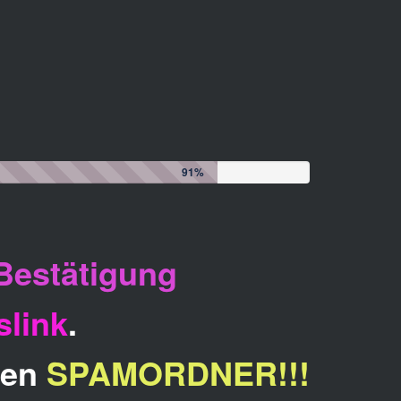
91%
Bestätigung
slink
.
inen
SPAMORDNER!!!