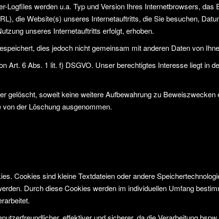
r-Logfiles werden u.a. Typ und Version Ihres Internetbrowsers, das 
RL), die Website(s) unseres Internetauftritts, die Sie besuchen, Datum
zung unseres Internetauftritts erfolgt, erhoben.
speichert, dies jedoch nicht gemeinsam mit anderen Daten von Ihne
Art. 6 Abs. 1 lit. f) DSGVO. Unser berechtigtes Interesse liegt in der
 gelöscht, soweit keine weitere Aufbewahrung zu Beweiszwecken erfor
eise von der Löschung ausgenommen.
ies. Cookies sind kleine Textdateien oder andere Speichertechnologie
werden. Durch diese Cookies werden im individuellen Umfang bestimm
rarbeitet.
enutzerfreundlicher, effektiver und sicherer, da die Verarbeitung bspw.