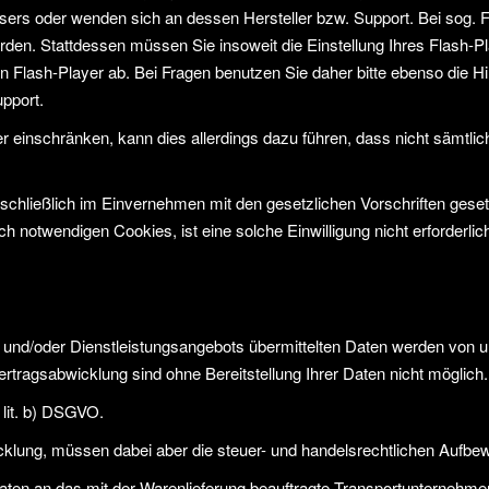
sers oder wenden sich an dessen Hersteller bzw. Support. Bei sog. F
en. Stattdessen müssen Sie insoweit die Einstellung Ihres Flash-Play
lash-Player ab. Bei Fragen benutzen Sie daher bitte ebenso die Hil
pport.
der einschränken, kann dies allerdings dazu führen, dass nicht sämtlic
hließlich im Einvernehmen mit den gesetzlichen Vorschriften gesetzt.
ch notwendigen Cookies, ist eine solche Einwilligung nicht erforderlic
und/oder Dienstleistungsangebots übermittelten Daten werden von u
ertragsabwicklung sind ohne Bereitstellung Ihrer Daten nicht möglich.
 lit. b) DSGVO.
icklung, müssen dabei aber die steuer- und handelsrechtlichen Aufbe
en an das mit der Warenlieferung beauftragte Transportunternehmen o